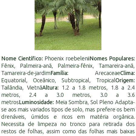
Nome Científico:
Phoenix roebelenii
Nomes Populares:
Fênix, Palmeira-anã, Palmeira-fênix, Tamareira-anã,
Tamareira-de-jardim
Família:
Arecaceae
Clima:
Equatorial, Oceânico, Subtropical, Tropical
Origem:
Tailândia, Vietnã
Altura:
1.2 a 1.8 metros, 1.8 a 2.4
metros, 2.4 a 3.0 metros, 3.0 a 3.6
metros
Luminosidade:
Meia Sombra, Sol Pleno Adapta-
se aos mais variados tipos de solo, mas prefere os bem
drenáveis, úmidos e ricos em matéria orgânica.
Necessita de limpeza no tronco para retirada dos
restos de folhas, assim como das folhas mais baixas