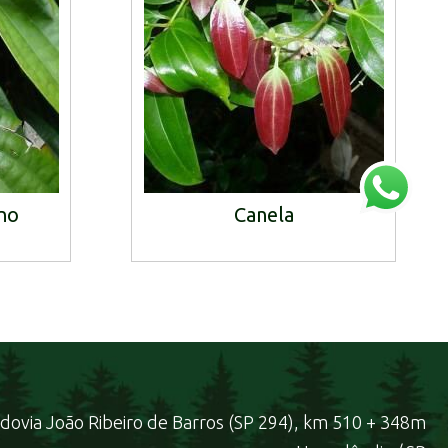
no
Canela
dovia João Ribeiro de Barros (SP 294), km 510 + 348m