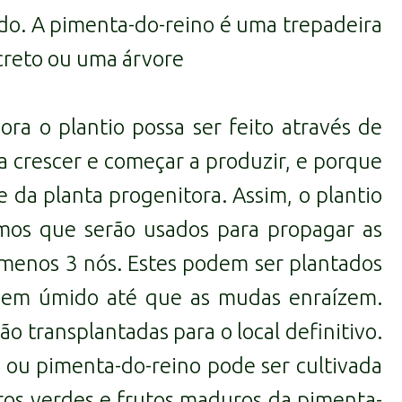
do. A pimenta-do-reino é uma trepadeira
creto ou uma árvore
ra o plantio possa ser feito através de
 crescer e começar a produzir, e porque
 da planta progenitora. Assim, o plantio
amos que serão usados para propagar as
 menos 3 nós. Estes podem ser plantados
o bem úmido até que as mudas enraízem.
 transplantadas para o local definitivo.
 ou pimenta-do-reino pode ser cultivada
tos verdes e frutos maduros da pimenta-