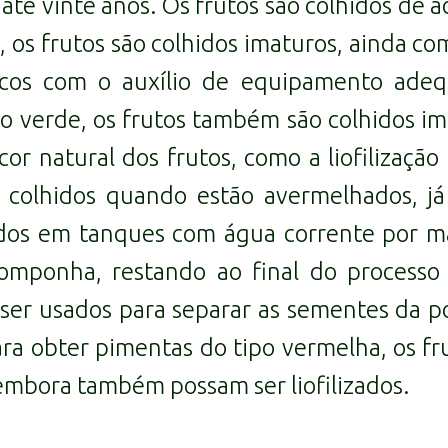
 até vinte anos. Os frutos são colhidos de 
a, os frutos são colhidos imaturos, ainda c
secos com o auxílio de equipamento ad
o verde, os frutos também são colhidos im
r natural dos frutos, como a liofilização
o colhidos quando estão avermelhados, 
dos em tanques com água corrente por m
omponha, restando ao final do processo
r usados para separar as sementes da po
ara obter pimentas do tipo vermelha, os f
mbora também possam ser liofilizados.