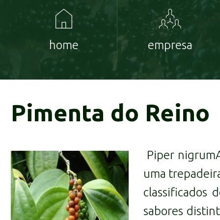
home
empresa
Pimenta do Reino
Piper nigrum
uma trepadeira
classificados
sabores distin