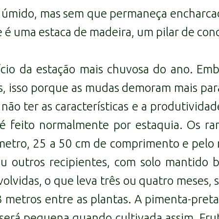
e úmido, mas sem que permaneça encharca
 é uma estaca de madeira, um pilar de con
ício da estação mais chuvosa do ano. Embo
s, isso porque as mudas demoram mais para
ão ter as características e a produtividade
é feito normalmente por estaquia. Os r
metro, 25 a 50 cm de comprimento e pelo
ou outros recipientes, com solo mantid
idas, o que leva três ou quatro meses, são
etros entre as plantas. A pimenta-preta
será pequena quando cultivada assim. Fru