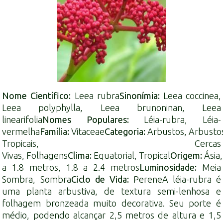
Nome Científico:
Leea rubra
Sinonímia:
Leea coccinea,
Leea polyphylla, Leea brunoninan, Leea
linearifolia
Nomes Populares:
Léia-rubra, Léia-
vermelha
Família:
Vitaceae
Categoria:
Arbustos
,
Arbusto
Tropicais
,
Cercas
Vivas
,
Folhagens
Clima:
Equatorial
,
Tropical
Origem:
Ásia
a 1.8 metros
,
1.8 a 2.4 metros
Luminosidade:
Meia
Sombra
,
Sombra
Ciclo de Vida:
Perene
A léia-rubra é
uma planta arbustiva, de textura semi-lenhosa e
folhagem bronzeada muito decorativa. Seu porte é
médio, podendo alcançar 2,5 metros de altura e 1,5