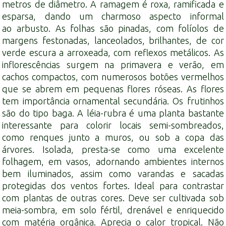
metros de diâmetro. A ramagem é roxa, ramificada e
esparsa, dando um charmoso aspecto informal
ao
arbusto
. As folhas são pinadas, com folíolos de
margens festonadas, lanceolados, brilhantes, de cor
verde escura a arroxeada, com reflexos metálicos. As
inflorescências surgem na primavera e verão, em
cachos compactos, com numerosos botões vermelhos
que se abrem em pequenas flores róseas. As flores
tem importância ornamental secundária. Os frutinhos
são do tipo
baga
. A léia-rubra é uma planta bastante
interessante para colorir locais semi-sombreados,
como renques junto a muros, ou sob a
copa
das
árvores. Isolada, presta-se como uma excelente
folhagem, em vasos, adornando ambientes internos
bem iluminados, assim como varandas e sacadas
protegidas dos ventos fortes. Ideal para contrastar
com plantas de outras cores. Deve ser cultivada sob
meia-sombra, em
solo
fértil, drenável e enriquecido
com
matéria orgânica
. Aprecia o calor tropical. Não