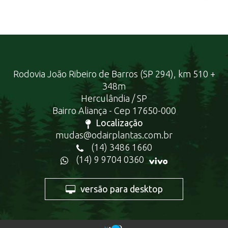
Rodovia João Ribeiro de Barros (SP 294), km 510 +
348m
Herculândia / SP
Bairro Aliança - Cep 17650-000
Localização
mudas@odairplantas.com.br
(14) 3486 1660
(14) 9 9704 0360
versão para desktop