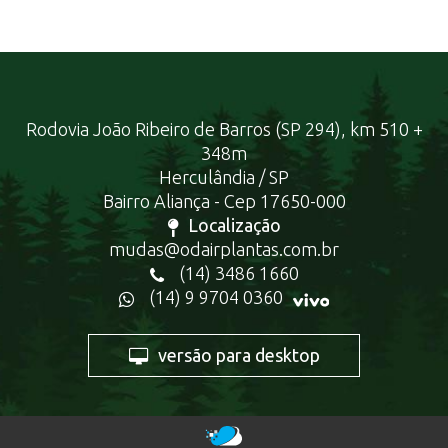
Rodovia João Ribeiro de Barros (SP 294), km 510 +
348m
Herculândia / SP
Bairro Aliança - Cep 17650-000
Localização
mudas@odairplantas.com.br
(14) 3486 1660
(14) 9 9704 0360
versão para desktop