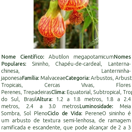
Nome Científico:
Abutilon megapotamicum
Nomes
Populares:
Sininho, Chapéu-de-cardeal, Lanterna-
chinesa, Lanterninha-
japonesa
Família:
Malvaceae
Categoria:
Arbustos
,
Arbust
Tropicais
,
Cercas Vivas
,
Flores
Perenes
,
Trepadeiras
Clima:
Equatorial
,
Subtropical
,
Tro
do Sul
,
Brasil
Altura:
1.2 a 1.8 metros
,
1.8 a 2.4
metros
,
2.4 a 3.0 metros
Luminosidade:
Meia
Sombra
,
Sol Pleno
Ciclo de Vida:
Perene
O sininho é
um
arbusto
de textura semi-lenhosa, de ramagem
ramificada e escandente, que pode alcançar de 2 a 3