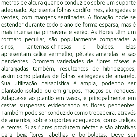
metros de altura quando conduzido sobre um suporte
adequado. Apresenta folhas cordiformes, alongadas e
verdes, com margens serrilhadas. A floração pode se
estender durante todo o ano de forma esparsa, mas é
mais intensa na primavera e verão. As flores têm um
formato peculiar, são popularmente comparadas a
sinos, lanternas-chinesas e balões. Elas
apresentam
cálice
vermelho, pétalas amarelas, e são
pendentes. Ocorrem variedades de flores róseas e
alaranjadas também, resultantes de hibridizações,
assim como plantas de folhas variegadas de amarelo.
Sua utilização paisagística é ampla, podendo ser
plantado isolado ou em grupos, maciços ou renques.
Adapta-se ao plantio em vasos, e principalmente em
cestas suspensas evidenciando as flores pendentes.
Também pode ser conduzido como
trepadeira
, através
de amarrios, sobre suportes adequados, como treliças
e cercas. Suas flores produzem
néctar
e são atrativas
para beija-flores, abelhas e borboletas. Deve ser