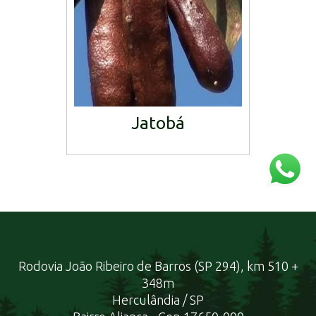
Jatobá
Rodovia João Ribeiro de Barros (SP 294), km 510 +
348m
Herculândia / SP