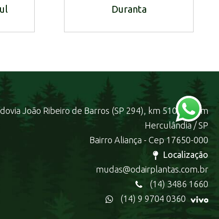
ul
Duranta
dovia João Ribeiro de Barros (SP 294), km 510 + 348m
Herculândia / SP
Bairro Aliança - Cep 17650-000
Localização
mudas@odairplantas.com.br
(14) 3486 1660
(14) 9 9704 0360