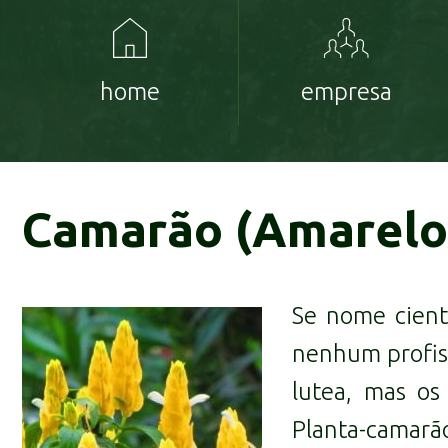
home
empresa
Camarão (Amarelo
Se nome cient
nenhum profiss
lutea,
mas os 
Planta-camarão