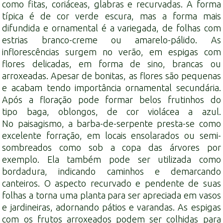
como fitas, coriáceas, glabras e recurvadas. A forma
típica é de cor verde escura, mas a forma mais
difundida e ornamental é a variegada, de folhas com
estrias branco-creme ou amarelo-pálido. As
inflorescências surgem no verão, em espigas com
flores delicadas, em forma de sino, brancas ou
arroxeadas. Apesar de bonitas, as flores são pequenas
e acabam tendo importância ornamental secundária.
Após a floração pode formar belos frutinhos do
tipo
baga
, oblongos, de cor violácea a azul.
No
paisagismo
, a barba-de-serpente presta-se como
excelente forração, em locais ensolarados ou semi-
sombreados como sob a
copa
das árvores por
exemplo. Ela também pode ser utilizada como
bordadura, indicando caminhos e demarcando
canteiros. O aspecto recurvado e pendente de suas
folhas a torna uma planta para ser apreciada em vasos
e jardineiras, adornando pátios e varandas. As espigas
com os frutos arroxeados podem ser colhidas para