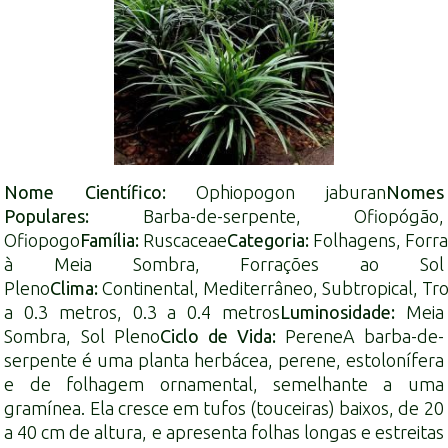
Nome Científico:
Ophiopogon jaburan
Nomes
Populares:
Barba-de-serpente, Ofiopógão,
Ofiopogo
Família:
Ruscaceae
Categoria:
Folhagens
,
Forr
à Meia Sombra
,
Forrações ao Sol
Pleno
Clima:
Continental
,
Mediterrâneo
,
Subtropical
,
Tro
a 0.3 metros
,
0.3 a 0.4 metros
Luminosidade:
Meia
Sombra
,
Sol Pleno
Ciclo de Vida:
Perene
A barba-de-
serpente é uma planta
herbácea
,
perene
, estolonífera
e de folhagem ornamental, semelhante a uma
gramínea. Ela cresce em tufos (touceiras) baixos, de 20
a 40 cm de altura, e apresenta folhas longas e estreitas