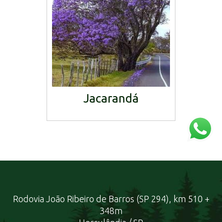
Jacarandá
Rodovia João Ribeiro de Barros (SP 294), km 510 +
348m