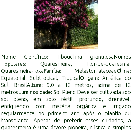
Nome Científico:
Tibouchina granulosa
Nomes
Populares:
Quaresmeira, Flor-de-quaresma,
Quaresmeira-roxa
Família:
Melastomataceae
Clima:
Equatorial, Subtropical, Tropical
Origem:
América do
Sul, Brasil
Altura:
9.0 a 12 metros, acima de 12
metros
Luminosidade:
Sol Pleno Deve ser cultivada sob
sol pleno, em solo fértil, profundo, drenável,
enriquecido com matéria orgânica e irrigado
regularmente no primeiro ano após o plantio ou
transplante. Apesar de preferir esses cuidados, a
quaresmeira é uma árvore pioneira, rústica e simples