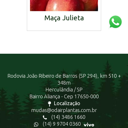
Maça Julieta
Rodovia João Ribeiro de Barros (SP 294), km 510 +
348m
Herculândia / SP
Bairro Aliança - Cep 17650-000
Localização
mudas@odairplantas.com.br
(14) 3486 1660
(14) 9 9704 0360