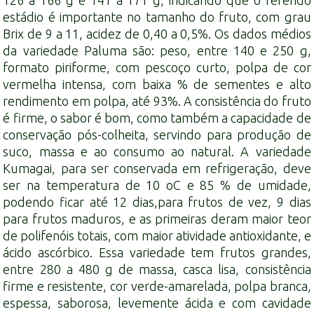
126 a 166 g e 141 a 171 g, indicando que o referido
estádio é importante no tamanho do fruto, com grau
Brix de 9 a 11, acidez de 0,40 a 0,5%. Os dados médios
da variedade Paluma são: peso, entre 140 e 250 g,
formato piriforme, com pescoço curto, polpa de cor
vermelha intensa, com baixa % de sementes e alto
rendimento em polpa, até 93%. A consistência do fruto
é firme, o sabor é bom, como também a capacidade de
conservação pós-colheita, servindo para produção de
suco, massa e ao consumo ao natural. A variedade
Kumagai, para ser conservada em refrigeração, deve
ser na temperatura de 10 oC e 85 % de umidade,
podendo ficar até 12 dias,para frutos de vez, 9 dias
para frutos maduros, e as primeiras deram maior teor
de polifenóis totais, com maior atividade antioxidante, e
ácido ascórbico. Essa variedade tem frutos grandes,
entre 280 a 480 g de massa, casca lisa, consistência
firme e resistente, cor verde-amarelada, polpa branca,
espessa, saborosa, levemente ácida e com cavidade